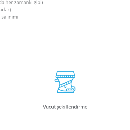
’da her zamanki gibi)
kadar)
 salınımı
Vücut şekillendirme