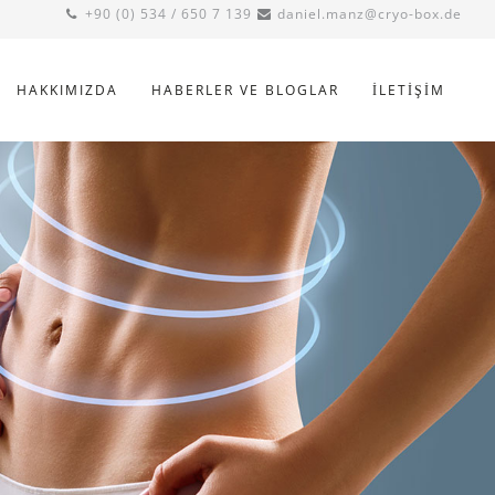
+90 (0) 534 / 650 7 139
daniel.manz@cryo-box.de
HAKKIMIZDA
HABERLER VE BLOGLAR
İLETIŞIM